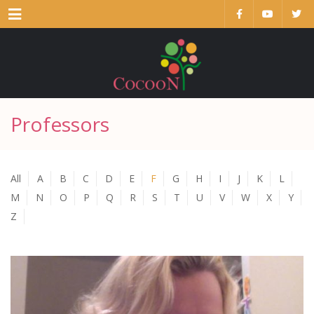
Menu
Professors
All
A
B
C
D
E
F
G
H
I
J
K
L
M
N
O
P
Q
R
S
T
U
V
W
X
Y
Z