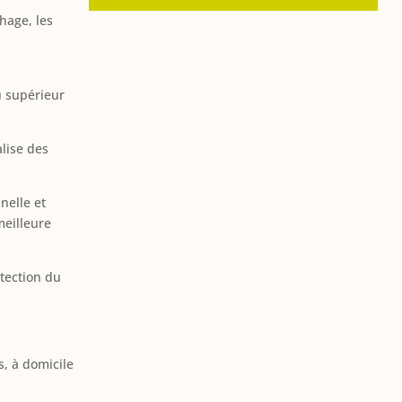
hage, les
u supérieur
lise des
nelle et
meilleure
otection du
s, à domicile