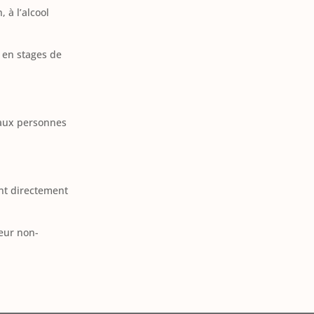
 à l’alcool
, en stages de
e aux personnes
ant directement
teur non-