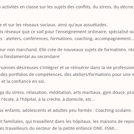
activités en classe sur les sujets des conflits, du stress, du décroc
e et sur les réseaux sociaux, ainsi qu’aux assuétudes.
s réseaux que ce soit pour l’enseignement ordinaire, spécialisé o
tés : ateliers, conférences, formations, coaching, accompagnement…
teur non marchand. Elle crée de nouveaux sujets de formations, réa
 du fondamental au secondaire
sonnes désireuses s’intégrer et se réinsérer dans la vie profession
se des portfolios de compétences, des ateliers/formations pour une 
é et la confiance en soi.
oga du stress, relaxation, méditation, arts martiaux, gym douce, pr
’école, à l’hôpital, à la crèche, à domicile, etc…
ux enfants, adolescents et adultes peu formés : Coaching scolaire.
t familiales, qui travaillent dans les hôpitaux, les maisons de repo
es travailleurs du secteur de la petite enfance ONE, FSMI…