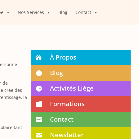
pe
Nos Services
Blog
Contact
À Propos
 personne
Blog
r de
Activités Liège
le crée des
rentissage, la
Formations
Contact
olaire tant
Newsletter