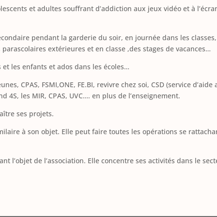
escents et adultes souffrant d’addiction aux jeux vidéo et à l’écran,
econdaire pendant la garderie du soir, en journée dans les classes
s parascolaires extérieures et en classe ,des stages de vacances…
s et les enfants et ados dans les écoles…
Jeunes, CPAS, FSMI,ONE, FE.BI, revivre chez soi, CSD (service d’aid
nd 4S, les MIR, CPAS, UVC…. en plus de l’enseignement.
aître ses projets.
imilaire à son objet. Elle peut faire toutes les opérations se rattach
ant l’objet de l’association. Elle concentre ses activités dans le sec