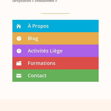
certification « Embodiment »
À Propos
Blog
Activités Liège
Formations
Contact